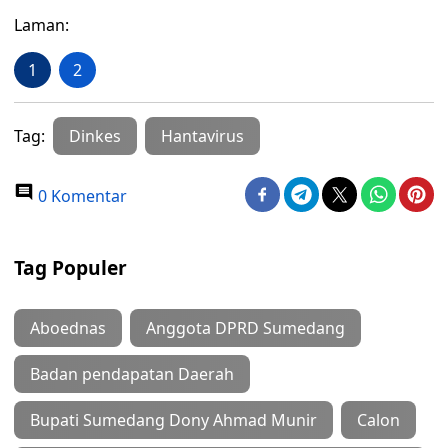
Laman:
1
2
Tag:
Dinkes
Hantavirus
0 Komentar
Tag Populer
Aboednas
Anggota DPRD Sumedang
Badan pendapatan Daerah
Bupati Sumedang Dony Ahmad Munir
Calon