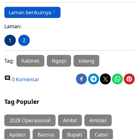
Laman berikutnya
Laman:
1
2
Tag:
Kabinet
Ngopi
sidang
0 Komentar
Tag Populer
2028 Operasional
Ambit
Amblas
Apdesi
Bansos
Bupati
Calon