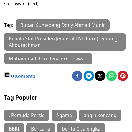
Gunawan. (red)
Tag:
Bupati Sumedang Dony Ahmad Munir
Kepala Staf Presiden Jenderal TNI (Purn) Dudung
Abdurachman
Muhammad Rifki Renaldi Gunawan
0 Komentar
Tag Populer
, Pemuda Persis
Agama
angin kencang
BBRI
Bencana
berita Cicalengka