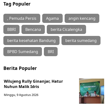
Tag Populer
, Pemuda Persis
Agama
angin kencang
BBRI
Bencana
berita Cicalengka
berita kesehatan Bandung
berita sumedang
BPBD Sumedang
BRI
Berita Populer
Wilujeng Rully Ginanjar, Hatur
Nuhun Malik Idris
Minggu, 9 Agustus 2026