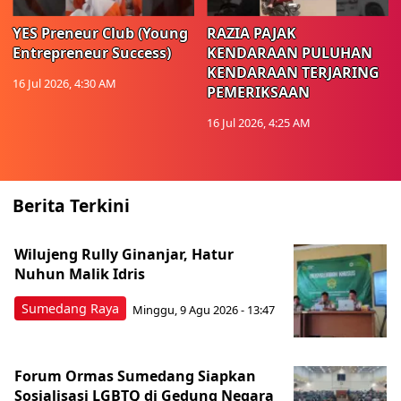
YES Preneur Club (Young
RAZIA PAJAK
Entrepreneur Success)
KENDARAAN PULUHAN
KENDARAAN TERJARING
16 Jul 2026, 4:30 AM
PEMERIKSAAN
16 Jul 2026, 4:25 AM
Berita Terkini
Wilujeng Rully Ginanjar, Hatur
Nuhun Malik Idris
Sumedang Raya
Minggu, 9 Agu 2026 - 13:47
Forum Ormas Sumedang Siapkan
Sosialisasi LGBTQ di Gedung Negara