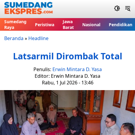
Sumedang
Jawa
Peristiwa
Nasional
Pendidikan
Raya
Barat
Beranda
»
Headline
Latsarmil Dirombak Total
Penulis:
Erwin Mintara D. Yasa
Editor: Erwin Mintara D. Yasa
Rabu, 1 Jul 2026 - 13:46