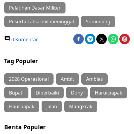
Pelatihan Dasar Militer
Peserta Latsarmil meninggal
Sumedang
0 Komentar
Tag Populer
2028 Operasional
Ambit
Amblas
Bupati
Diperbaiki
Dony
Harurpapak
Haurpapak
jalan
Mangkrak
Berita Populer