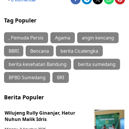
Tag Populer
, Pemuda Persis
Agama
angin kencang
BBRI
Bencana
berita Cicalengka
berita kesehatan Bandung
berita sumedang
BPBD Sumedang
BRI
Berita Populer
Wilujeng Rully Ginanjar, Hatur
Nuhun Malik Idris