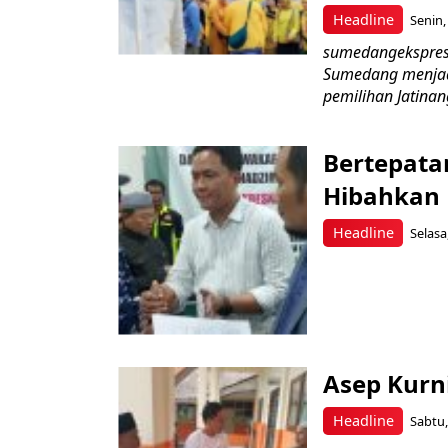
Headline
Senin,
sumedangekspres 
Sumedang menjad
pemilihan Jatinang
Bertepata
Hibahkan M
Headline
Selasa
Asep Kurn
Headline
Sabtu,