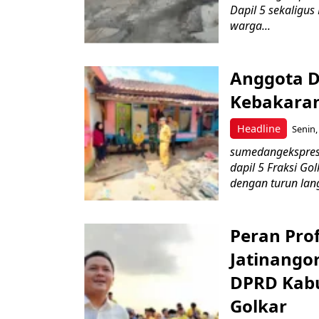
Dapil 5 sekaligus
warga...
Anggota 
Kebakara
Headline
Senin,
sumedangekspres
dapil 5 Fraksi G
dengan turun lang
Peran Pro
Jatinangor
DPRD Kabu
Golkar