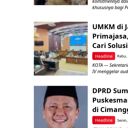
komitmennya dal
khususnya bagi P
UMKM di J
Primajasa
Cari Solusi
Headline
Rabu, 
KOTA — Sekretar
IV menggelar aud
DPRD Sum
Puskesmas
di Ciman
Headline
Senin,