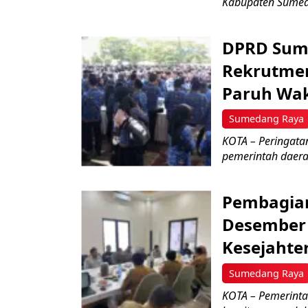
Kabupaten Sumeda
DPRD Sum
Rekrutmen
Paruh Wak
Sumedang Raya
KOTA – Peringata
pemerintah daerah
Pembagian
Desember
Kesejahte
Sumedang Raya
KOTA – Pemerint