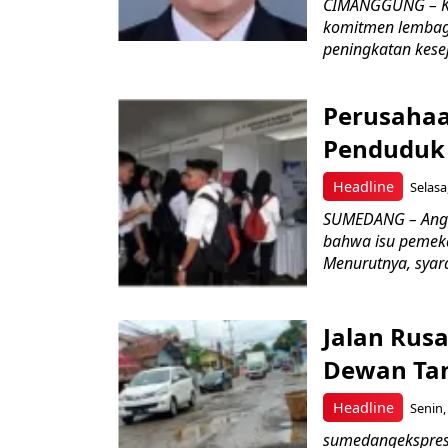
CIMANGGUNG – Ke
komitmen lembag
peningkatan kese
Perusahaa
Penduduk 
Headline
Selasa
SUMEDANG – Angg
bahwa isu pemeka
Menurutnya, syara
Jalan Rusa
Dewan Ta
Headline
Senin,
sumedangekspres