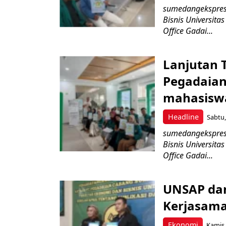
sumedangekspres
Bisnis Universita
Office Gadai...
Lanjutan T
Pegadaia
mahasisw
Headline
Sabtu,
sumedangekspres
Bisnis Universita
Office Gadai...
UNSAP da
Kerjasama
Ekonomi
Kamis,