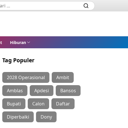
t
Hiburan
Tag Populer
2028 Operasional
Ambit
Amblas
Apdesi
Bansos
Bupati
Calon
Daftar
Diperbaiki
Dony