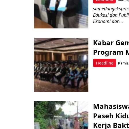
sumedangekspres
Edukasi dan Publ
Ekonomi dan...
Kabar Gem
Program M
Headline
Kamis,
Mahasisw
Paseh Kid
Kerja Bakt