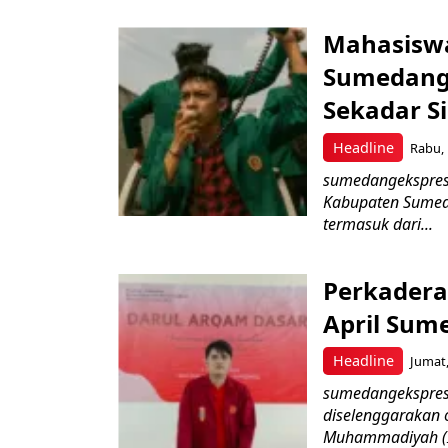
Mahasiswa
Sumedang:
Sekadar S
Headline
Rabu, 
sumedangekspres 
Kabupaten Sumeda
termasuk dari...
Perkadera
April Sum
Headline
Jumat,
sumedangekspres
diselenggarakan 
Muhammadiyah (IM