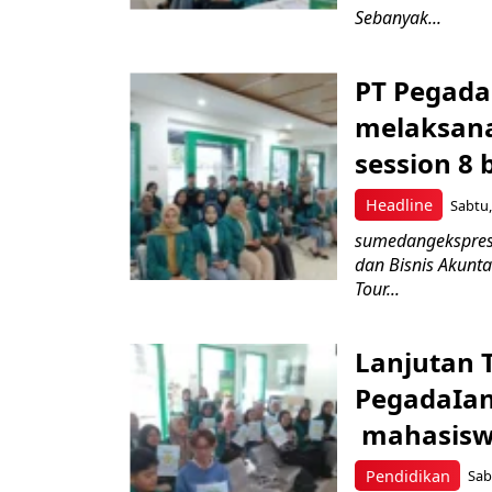
Sebanyak...
PT Pegad
melaksana
session 8
Headline
Sabtu,
sumedangekspres,
dan Bisnis Akunta
Tour...
Lanjutan T
PegadaIa
mahasisw
Pendidikan
Sab