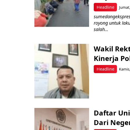
Headline
Jumat,
sumedangekspres–
royong untuk laku
salah...
Wakil Rek
Kinerja Pol
Headline
Kamis,
Daftar Un
Dari Nege