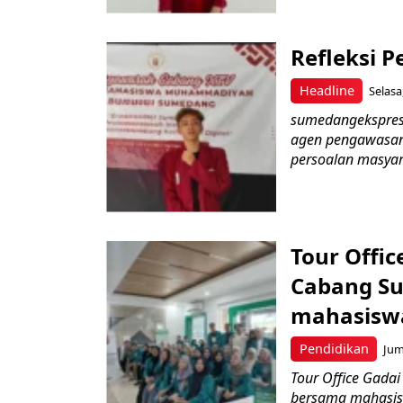
Refleksi P
Headline
Selasa
sumedangekspres
agen pengawasan 
persoalan masyara
Tour Offic
Cabang Su
mahasisw
Pendidikan
Jum
Tour Office Gada
bersama mahasis