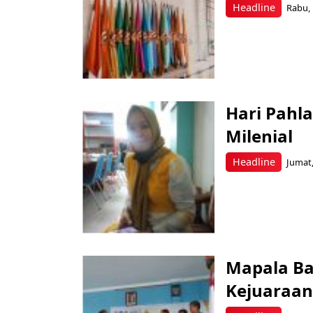
Headline
Rabu, 
Hari Pahl
Milenial
Headline
Jumat,
Mapala B
Kejuaraa