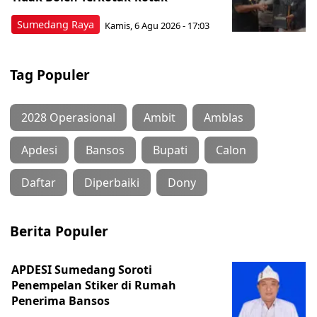
Sumedang Raya
Kamis, 6 Agu 2026 - 17:03
Tag Populer
2028 Operasional
Ambit
Amblas
Apdesi
Bansos
Bupati
Calon
Daftar
Diperbaiki
Dony
Berita Populer
APDESI Sumedang Soroti
Penempelan Stiker di Rumah
Penerima Bansos