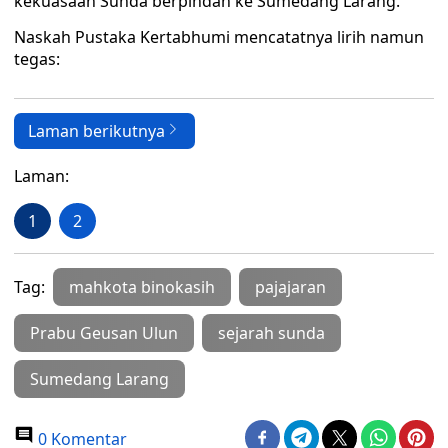
kekuasaan Sunda berpindah ke Sumedang Larang.
Naskah Pustaka Kertabhumi mencatatnya lirih namun
tegas:
Laman berikutnya
Laman:
1
2
Tag:
mahkota binokasih
pajajaran
Prabu Geusan Ulun
sejarah sunda
Sumedang Larang
0 Komentar