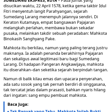
SUMEDANG EKSPRES,
KOTA
– Pada Jumat yang
disucikan waktu, 22 April 1578, ketika gema takbir Idul
Fitri menyentuh langit Parahyangan, sejarah
Sumedang Larang menempuh jalannya sendiri. Di
Keraton Kutamaya, empat bangsawan Pajajaran
melangkah perlahan, membawa bukan sekadar
pusaka, melainkan takdir sebuah peradaban: Mahkota
Binokasih Sanghyang Pake.
Mahkota itu berkilau, namun yang paling terang justru
maknanya. Ia adalah penanda berakhirnya Pajajaran
dan sekaligus awal legitimasi baru bagi Sumedang
Larang. Di hadapan Pangeran Angkawijaya, mahkota
itu diserahkan–dan seketika sejarah berpindah tangan.
Namun di balik kilau emas dan upacara penyerahan,
ada satu sosok yang tak pernah berdiri di singgasana,
tak tercatat jelas dalam prasasti, bahkan nyaris hilang
dari ingatan: sang empu pembuat mahkota.
Baca Juga:
Tak Banyak yang Tahu, Mahkota Inilah Bukti