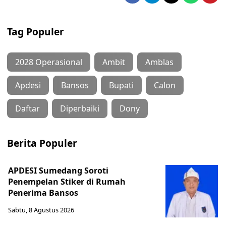
Tag Populer
2028 Operasional
Ambit
Amblas
Apdesi
Bansos
Bupati
Calon
Daftar
Diperbaiki
Dony
Berita Populer
APDESI Sumedang Soroti
Penempelan Stiker di Rumah
Penerima Bansos
Sabtu, 8 Agustus 2026