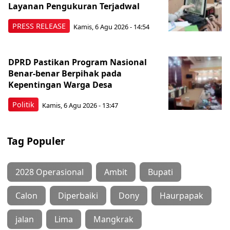
Layanan Pengukuran Terjadwal
PRESS RELEASE
Kamis, 6 Agu 2026 - 14:54
DPRD Pastikan Program Nasional
Benar-benar Berpihak pada
Kepentingan Warga Desa
Politik
Kamis, 6 Agu 2026 - 13:47
Tag Populer
2028 Operasional
Ambit
Bupati
Calon
Diperbaiki
Dony
Haurpapak
jalan
Lima
Mangkrak