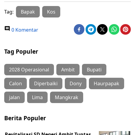
Tag:
Bapak
Kos
0 Komentar
Tag Populer
2028 Operasional
Ambit
Bupati
Calon
Diperbaiki
Dony
Haurpapak
jalan
Lima
Mangkrak
Berita Populer
Revitalisasi SD Negeri Ambit Tuntas,