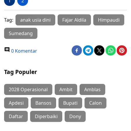
1
2
Tag:
anak usia dini
Fajar Aldila
Himpaudi
Sumedang
0 Komentar
Tag Populer
2028 Operasional
Ambit
Amblas
Apdesi
Bansos
Bupati
Calon
Daftar
Diperbaiki
Dony