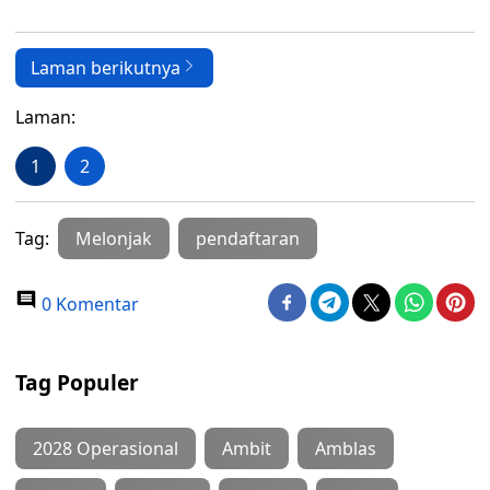
Laman berikutnya
Laman:
1
2
Tag:
Melonjak
pendaftaran
0 Komentar
Tag Populer
2028 Operasional
Ambit
Amblas