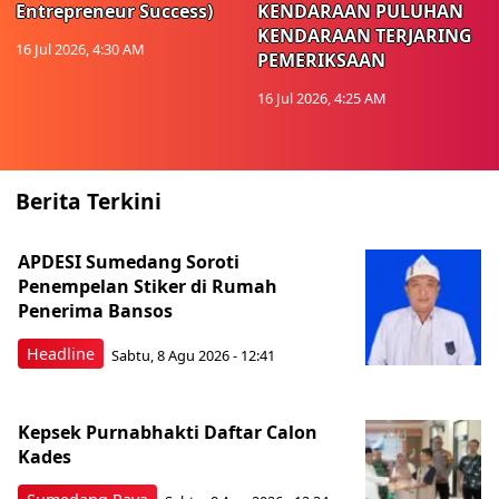
Entrepreneur Success)
KENDARAAN PULUHAN
KENDARAAN TERJARING
16 Jul 2026, 4:30 AM
PEMERIKSAAN
16 Jul 2026, 4:25 AM
Berita Terkini
APDESI Sumedang Soroti
Penempelan Stiker di Rumah
Penerima Bansos
Headline
Sabtu, 8 Agu 2026 - 12:41
Kepsek Purnabhakti Daftar Calon
Kades