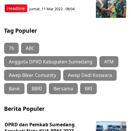
Headline
Jumat, 11 Mar 2022 - 08:04
Tag Populer
76
ABC
Anggota DPRD Kabupaten Sumedang
ATM
Awep Biker Comunity
Awep Dedi Koswara
Bank
BBRI
Bersama
BRI
Berita Populer
DPRD dan Pemkab Sumedang