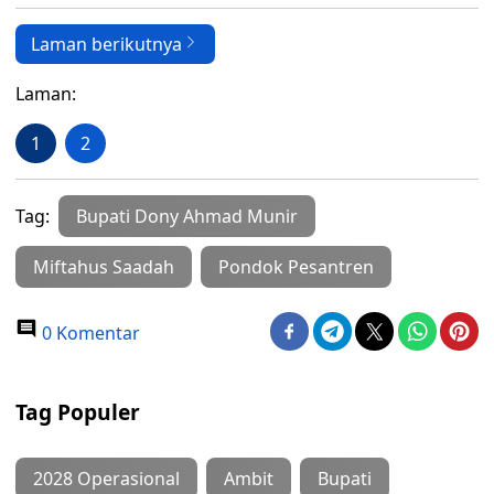
Laman berikutnya
Laman:
1
2
Tag:
Bupati Dony Ahmad Munir
Miftahus Saadah
Pondok Pesantren
0 Komentar
Tag Populer
2028 Operasional
Ambit
Bupati