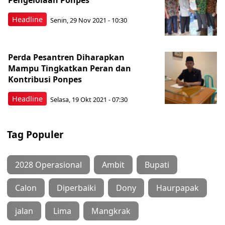
Pengelolaan Ponpes
Headline
Senin, 29 Nov 2021 - 10:30
Perda Pesantren Diharapkan
Mampu Tingkatkan Peran dan
Kontribusi Ponpes
Headline
Selasa, 19 Okt 2021 - 07:30
Tag Populer
2028 Operasional
Ambit
Bupati
Calon
Diperbaiki
Dony
Haurpapak
jalan
Lima
Mangkrak