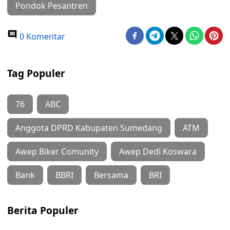
Pondok Pesantren
0 Komentar
Tag Populer
76
ABC
Anggota DPRD Kabupaten Sumedang
ATM
Awep Biker Comunity
Awep Dedi Koswara
Bank
BBRI
Bersama
BRI
Berita Populer