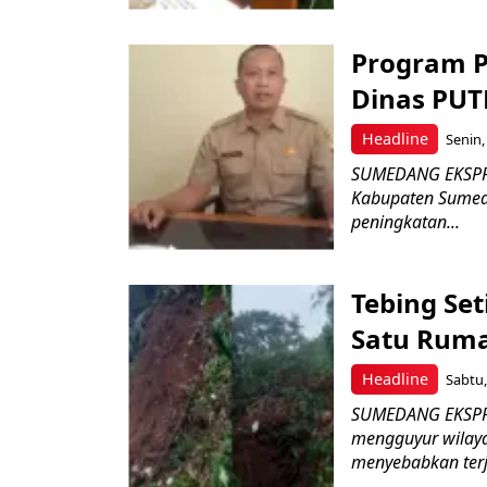
Program P
Dinas PUT
Headline
Senin,
SUMEDANG EKSPRE
Kabupaten Sumeda
peningkatan...
Tebing Set
Satu Rum
Headline
Sabtu,
SUMEDANG EKSPRES
mengguyur wilaya
menyebabkan terj