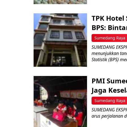
TPK Hotel
BPS: Bint
Sumedang Raya
SUMEDANG EKSPRE
menunjukkan tan
Statistik (BPS) me
PMI Sumed
Jaga Kese
Sumedang Raya
SUMEDANG EKSPRE
arus perjalanan 