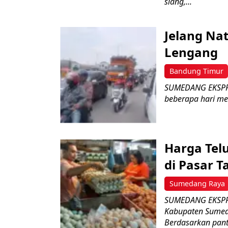
siang,...
Jelang Nat
Lengang
Bandung Timur
SUMEDANG EKSPRES 
beberapa hari men
Harga Tel
di Pasar T
Sumedang Raya
SUMEDANG EKSPRES
Kabupaten Sumeda
Berdasarkan pant