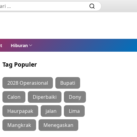
t
Hiburan
Tag Populer
2028 Operasional
Bupati
Calon
Diperbaiki
Dony
Haurpapak
jalan
Lima
Mangkrak
Menegaskan