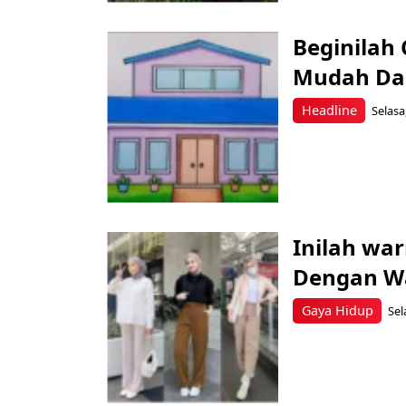
Beginila
Mudah Da
Headline
Selasa
Inilah wa
Dengan Wa
Gaya Hidup
Sel