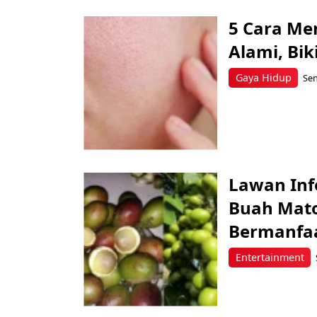
5 Cara Me
Alami, Bik
Gaya Hidup
Sen
Lawan Inf
Buah Mato
Bermanfaa
Entertainment